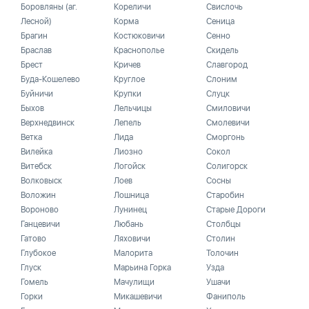
Боровляны (аг.
Кореличи
Свислочь
Лесной)
Корма
Сеница
Брагин
Костюковичи
Сенно
Браслав
Краснополье
Скидель
Брест
Кричев
Славгород
Буда-Кошелево
Круглое
Слоним
Буйничи
Крупки
Слуцк
Быхов
Лельчицы
Смиловичи
Верхнедвинск
Лепель
Смолевичи
Ветка
Лида
Сморгонь
Вилейка
Лиозно
Сокол
Витебск
Логойск
Солигорск
Волковыск
Лоев
Сосны
Воложин
Лошница
Старобин
Вороново
Лунинец
Старые Дороги
Ганцевичи
Любань
Столбцы
Гатово
Ляховичи
Столин
Глубокое
Малорита
Толочин
Глуск
Марьина Горка
Узда
Гомель
Мачулищи
Ушачи
Горки
Микашевичи
Фаниполь