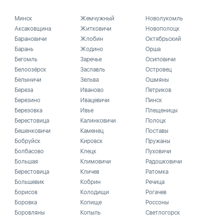
Минск
Жемчужный
Новолукомль
Аксаковщина
Житковичи
Новополоцк
Барановичи
Жлобин
Октябрьский
Барань
Жодино
Орша
Бегомль
Заречье
Осиповичи
Белоозёрск
Заславль
Островец
Белыничи
Зельва
Ошмяны
Береза
Иваново
Петриков
Березино
Ивацевичи
Пинск
Березовка
Ивье
Плещеницы
Берестовица
Калинковичи
Полоцк
Бешенковичи
Каменец
Поставы
Бобруйск
Кировск
Пружаны
Болбасово
Клецк
Пуховичи
Большая
Климовичи
Радошковичи
Берестовица
Кличев
Ратомка
Большевик
Кобрин
Речица
Борисов
Колодищи
Рогачев
Боровка
Копище
Россоны
Боровляны
Копыль
Светлогорск