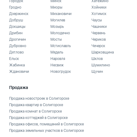
Городок
Минск
Хатежино
Гродно
Миоры
Хойники
Дзержинск
Михановичи
Хотимск
Добруш
Могилев
Чаусы
Докшицы
Мозырь
Чашники
Дрибин
Молодечно
Червень
Дрогичин
Мосты
Чериков
Дубровно
Мстиславль
Чечерск
Дятлово
Мядель
Шарковщина
Ельск
Наровля
Шклов
Жабинка
Несвиж
Шумилино
Ждановичи
Новогрудок
Щучин
Продажа
Продажа новостроек в Солигорске
Продажа квартир в Солигорске
Продажа комнат в Солигорске
Продажа коттеджей в Солигорске
Продажа офисов, помещений в Солигорске
Продажа земельных участков в Солигорске