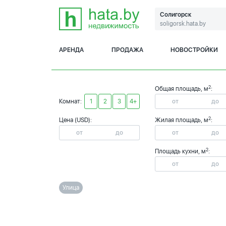
Солигорск
soligorsk.hata.by
АРЕНДА
ПРОДАЖА
НОВОСТРОЙКИ
2
Общая площадь, м
:
Комнат:
1
2
3
4+
2
Цена (USD):
Жилая площадь, м
:
2
Площадь кухни, м
:
Улица