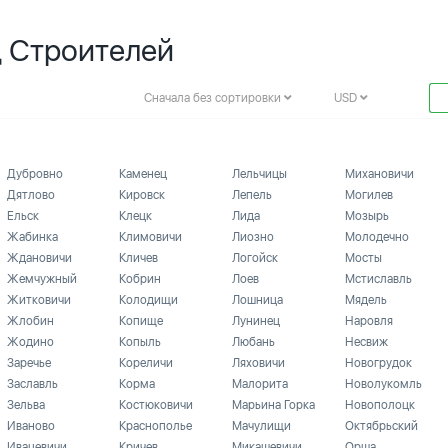
д Строителей
Сначала без сортировки
USD
Дубровно
Каменец
Лельчицы
Михановичи
Дятлово
Кировск
Лепель
Могилев
Ельск
Клецк
Лида
Мозырь
Жабинка
Климовичи
Лиозно
Молодечно
Ждановичи
Кличев
Логойск
Мосты
Жемчужный
Кобрин
Лоев
Мстиславль
Житковичи
Колодищи
Лошница
Мядель
Жлобин
Копище
Лунинец
Наровля
Жодино
Копыль
Любань
Несвиж
Заречье
Кореличи
Ляховичи
Новогрудок
Заславль
Корма
Малорита
Новолукомль
Зельва
Костюковичи
Марьина Горка
Новополоцк
Иваново
Краснополье
Мачулищи
Октябрьский
Ивацевичи
Кричев
Микашевичи
Орша