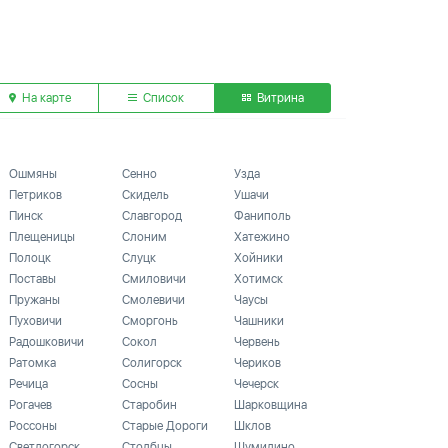
На карте
Список
Витрина
Ошмяны
Сенно
Узда
Петриков
Скидель
Ушачи
Пинск
Славгород
Фаниполь
Плещеницы
Слоним
Хатежино
Полоцк
Слуцк
Хойники
Поставы
Смиловичи
Хотимск
Пружаны
Смолевичи
Чаусы
Пуховичи
Сморгонь
Чашники
Радошковичи
Сокол
Червень
Ратомка
Солигорск
Чериков
Речица
Сосны
Чечерск
Рогачев
Старобин
Шарковщина
Россоны
Старые Дороги
Шклов
Светлогорск
Столбцы
Шумилино