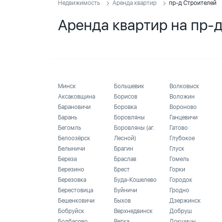
Недвижимость
Аренда квартир
пр-д Строителей
Аренда квартир на пр-
Минск
Большевик
Волковыск
Аксаковщина
Борисов
Воложин
Барановичи
Боровка
Вороново
Барань
Боровляны
Ганцевичи
Бегомль
Боровляны (аг.
Гатово
Белоозёрск
Лесной)
Глубокое
Белыничи
Брагин
Глуск
Береза
Браслав
Гомель
Березино
Брест
Горки
Березовка
Буда-Кошелево
Городок
Берестовица
Буйничи
Гродно
Бешенковичи
Быхов
Дзержинск
Бобруйск
Верхнедвинск
Добруш
Болбасово
Ветка
Докшицы