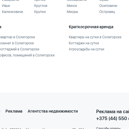
Ивье
Круглое
Минск
Осиповичи
Калинковичи
Крупки
Миоры
Островец
а
Краткосрочная аренда
квартир в Солигорске
Квартиры на сутки в Солигорске
комнат в Солигорске
Коттеджи на сутки
коттеджей в Солигорске
Агроусадьбы на сутки
офисов, помещений в Солигорске
е
Реклама
Агентства недвижимости
Реклама на са
+375 (44) 550
Способы оплаты