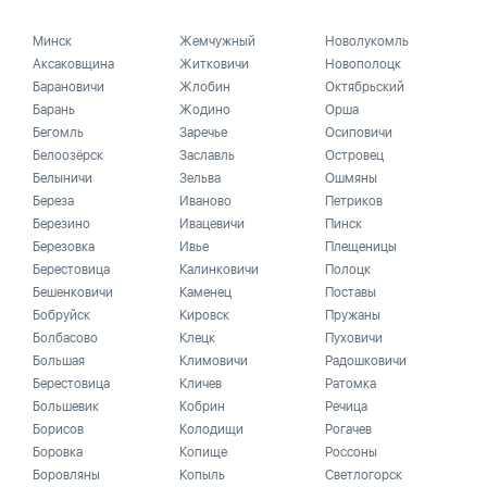
Минск
Жемчужный
Новолукомль
Аксаковщина
Житковичи
Новополоцк
Барановичи
Жлобин
Октябрьский
Барань
Жодино
Орша
Бегомль
Заречье
Осиповичи
Белоозёрск
Заславль
Островец
Белыничи
Зельва
Ошмяны
Береза
Иваново
Петриков
Березино
Ивацевичи
Пинск
Березовка
Ивье
Плещеницы
Берестовица
Калинковичи
Полоцк
Бешенковичи
Каменец
Поставы
Бобруйск
Кировск
Пружаны
Болбасово
Клецк
Пуховичи
Большая
Климовичи
Радошковичи
Берестовица
Кличев
Ратомка
Большевик
Кобрин
Речица
Борисов
Колодищи
Рогачев
Боровка
Копище
Россоны
Боровляны
Копыль
Светлогорск