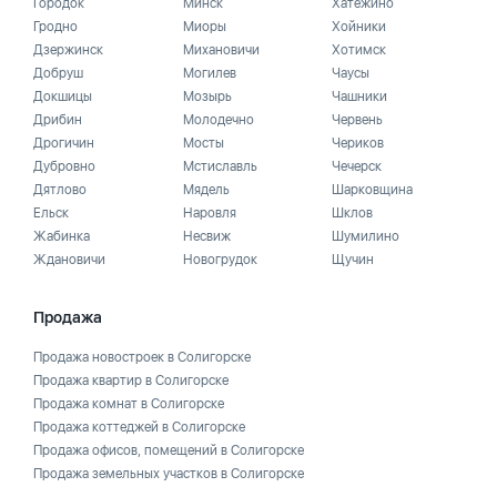
Городок
Минск
Хатежино
Гродно
Миоры
Хойники
Дзержинск
Михановичи
Хотимск
Добруш
Могилев
Чаусы
Докшицы
Мозырь
Чашники
Дрибин
Молодечно
Червень
Дрогичин
Мосты
Чериков
Дубровно
Мстиславль
Чечерск
Дятлово
Мядель
Шарковщина
Ельск
Наровля
Шклов
Жабинка
Несвиж
Шумилино
Ждановичи
Новогрудок
Щучин
Продажа
Продажа новостроек в Солигорске
Продажа квартир в Солигорске
Продажа комнат в Солигорске
Продажа коттеджей в Солигорске
Продажа офисов, помещений в Солигорске
Продажа земельных участков в Солигорске