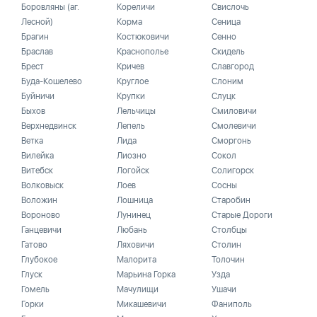
Боровляны (аг.
Кореличи
Свислочь
Лесной)
Корма
Сеница
Брагин
Костюковичи
Сенно
Браслав
Краснополье
Скидель
Брест
Кричев
Славгород
Буда-Кошелево
Круглое
Слоним
Буйничи
Крупки
Слуцк
Быхов
Лельчицы
Смиловичи
Верхнедвинск
Лепель
Смолевичи
Ветка
Лида
Сморгонь
Вилейка
Лиозно
Сокол
Витебск
Логойск
Солигорск
Волковыск
Лоев
Сосны
Воложин
Лошница
Старобин
Вороново
Лунинец
Старые Дороги
Ганцевичи
Любань
Столбцы
Гатово
Ляховичи
Столин
Глубокое
Малорита
Толочин
Глуск
Марьина Горка
Узда
Гомель
Мачулищи
Ушачи
Горки
Микашевичи
Фаниполь