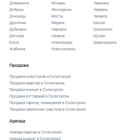
Дзержинск
Мозырь
Чашники
Добруш
Молодечно
Червень
Докшицы
Мосты
Чечерск
Дрогичин
Мядель
Шклов
Дубровно
Наровля
Шумилино
Дятлово
Несвиж
Щучин
Ельск
Новогрудок
Шарковщина
Жабинка
Новолукомль
Продажа
Продажа новостроек в Солигорске
Продажа квартир в Солигорске
Продажа комнат в Солигорске
Продажа коттеджей в Солигорске
Продажа офисов, помещений в Солигорске
Продажа земельных участков в Солигорске
Аренда
Аренда квартир в Солигорске
Аренда комнат в Солигорске