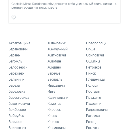
Gastello Minsk Residence объединяет в себе уникальный стиль жизни - в
центре города и в тихом месте
Аксаковщина
Ждановичи
Новополоцк
Барановичи
Жемчужный
Орша
Барань
Житковичи
Осиповичи
Бегомль
Жлобин
Ошмяны
Белоозёрск
Жодино
Петриков
Березино
Заречье
Пинск
Белыничи
Заславль
Плещеницы
Береза
Ивацевичи
Полоцк
Березовка
Ивье
Поставы
Берестовица
Калинковичи
Пружаны
Бешенковичи
Каменец
Пуховичи
Болбасово
Кировск
Радошковичи
Бобруйск
Клецк
Ратомка
Борисов
Кличев
Речица
Большевик
Климовичи
Рогачев