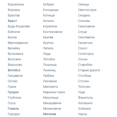
Боровляны
Кобрин
Сеница
Боровка
Колодищи
Светлогорск
Браслав
Копище
Скидель
Брест
Копыль
Слоним
Буда-Кошелево
Кореличи
Смиловичи
Буйничи
Костюковичи
Слуцк
Быхов
Кричев
Смолевичи
Верхнедвинск
Крупки
Сморгонь
Вилейка
Лепель
Сокол
Волковыск
Лида
Солигорск
Воложин
Логойск
Сосны
Вороново
Лошница
Старобин
Витебск
Лунинец
Старые дороги
Ганцевичи
Любань
Столбцы
Гатово
Ляховичи
Столин
Горки
Малорита
Толочин
Гродно
Марьина горка
Узда
Глубокое
Мачулищи
Фаниполь
Глуск
Микашевичи
Хатежино
Гомель
Михановичи
Хойники
Городок
Могилев
Чаусы