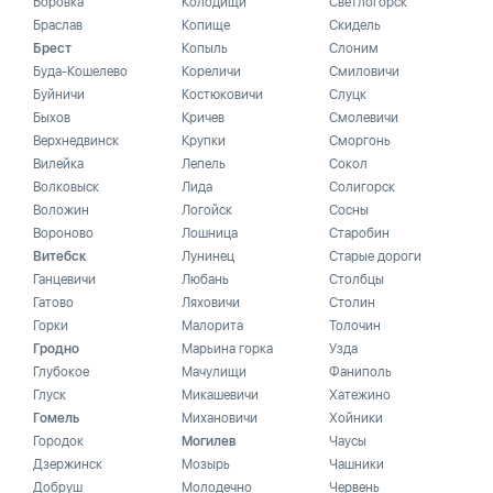
Боровка
Колодищи
Светлогорск
Браслав
Копище
Скидель
Брест
Копыль
Слоним
Буда-Кошелево
Кореличи
Смиловичи
Буйничи
Костюковичи
Слуцк
Быхов
Кричев
Смолевичи
Верхнедвинск
Крупки
Сморгонь
Вилейка
Лепель
Сокол
Волковыск
Лида
Солигорск
Воложин
Логойск
Сосны
Вороново
Лошница
Старобин
Витебск
Лунинец
Старые дороги
Ганцевичи
Любань
Столбцы
Гатово
Ляховичи
Столин
Горки
Малорита
Толочин
Гродно
Марьина горка
Узда
Глубокое
Мачулищи
Фаниполь
Глуск
Микашевичи
Хатежино
Гомель
Михановичи
Хойники
Городок
Могилев
Чаусы
Дзержинск
Мозырь
Чашники
Добруш
Молодечно
Червень