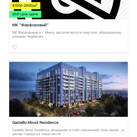
2
$1500-2000/м
2021 срок сдачи
МК "Фарфоровый"
МК Фарфоровый в г. Минск располагается в квартале, образованном
улицами Червякова
Gastello Minsk Residence
Gastello Minsk Residence объединяет в себе уникальный стиль жизни - в
центре города и в тихом месте