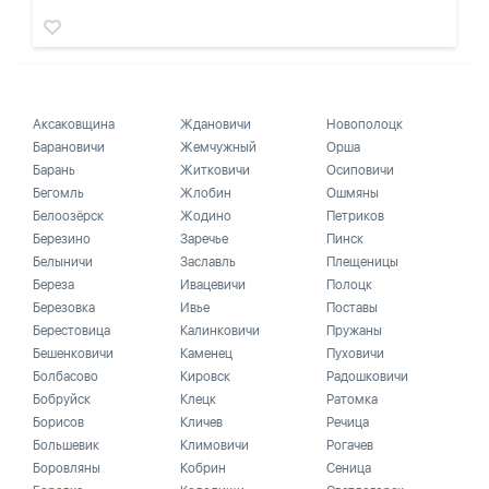
Аксаковщина
Ждановичи
Новополоцк
Барановичи
Жемчужный
Орша
Барань
Житковичи
Осиповичи
Бегомль
Жлобин
Ошмяны
Белоозёрск
Жодино
Петриков
Березино
Заречье
Пинск
Белыничи
Заславль
Плещеницы
Береза
Ивацевичи
Полоцк
Березовка
Ивье
Поставы
Берестовица
Калинковичи
Пружаны
Бешенковичи
Каменец
Пуховичи
Болбасово
Кировск
Радошковичи
Бобруйск
Клецк
Ратомка
Борисов
Кличев
Речица
Большевик
Климовичи
Рогачев
Боровляны
Кобрин
Сеница